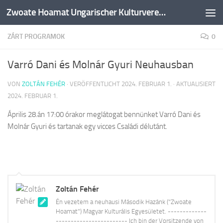
Zwoate Hoamat Ungarischer Kulturverein e.V.
Zum Inhalt springen
ZÁRT PROGRAMOK
0
Varró Dani és Molnár Gyuri Neuhausban
VON
ZOLTÁN FEHÉR
· VERÖFFENTLICHT
2024. FEBRUAR 1.
· AKTUALISIERT
2024. FEBRUAR 1.
Április 28.án 17:00 órakor meglátogat bennünket Varró Dani és
Molnár Gyuri és tartanak egy vicces Családi délutánt.
Zoltán Fehér
Én vezetem a neuhausi Második Hazánk ("Zwoate
Hoamat") Magyar Kulturális Egyesületet. -------------
------------------------ Ich bin der Vorsitzende von