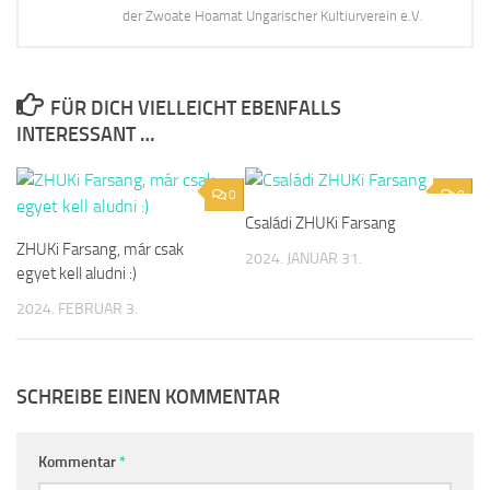
der Zwoate Hoamat Ungarischer Kultiurverein e.V.
FÜR DICH VIELLEICHT EBENFALLS
INTERESSANT …
0
0
Családi ZHUKi Farsang
ZHUKi Farsang, már csak
2024. JANUAR 31.
egyet kell aludni :)
2024. FEBRUAR 3.
SCHREIBE EINEN KOMMENTAR
Kommentar
*