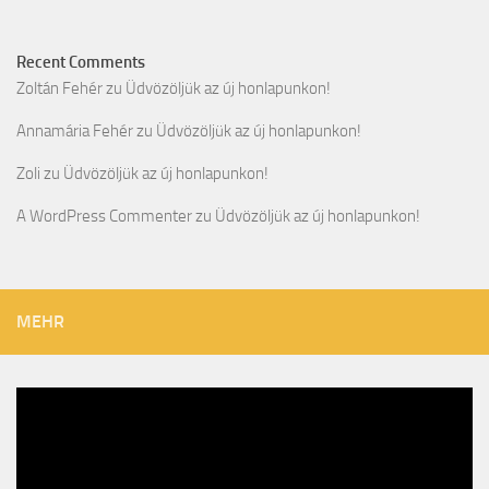
Recent Comments
Zoltán Fehér
zu
Üdvözöljük az új honlapunkon!
Annamária Fehér
zu
Üdvözöljük az új honlapunkon!
Zoli
zu
Üdvözöljük az új honlapunkon!
A WordPress Commenter
zu
Üdvözöljük az új honlapunkon!
MEHR