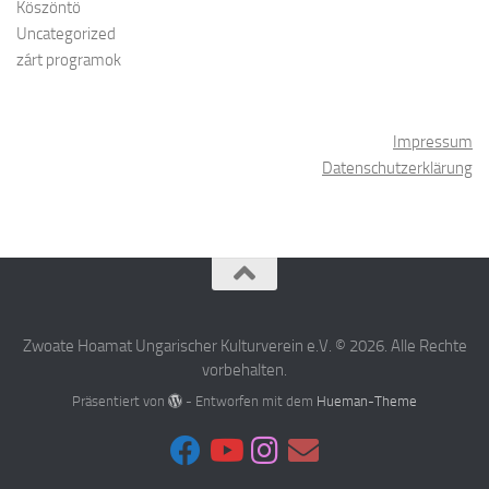
Köszöntö
Uncategorized
zárt programok
Impressum
Datenschutzerklärung
Zwoate Hoamat Ungarischer Kulturverein e.V. © 2026. Alle Rechte
vorbehalten.
Präsentiert von
- Entworfen mit dem
Hueman-Theme