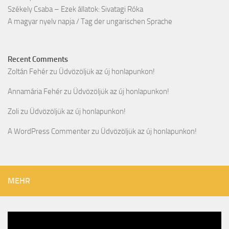
Székely Csaba – Ezek állatok: Sivatagi Róka
A magyar nyelv napja / Tag der ungarischen Sprache
Recent Comments
Zoltán Fehér
zu
Üdvözöljük az új honlapunkon!
Annamária Fehér
zu
Üdvözöljük az új honlapunkon!
Zoli
zu
Üdvözöljük az új honlapunkon!
A WordPress Commenter
zu
Üdvözöljük az új honlapunkon!
MEHR