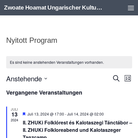
Zwoate Hoamat Ungarischer Kulturverein e.V.
Zum Inhalt springen
Nyitott Program
Es sind keine anstehenden Veranstaltungen vorhanden.
Anstehende
V
V
Suche
Liste
e
e
Datum
Vergangene Veranstaltungen
r
r
wählen.
a
a
n
n
JULI
13
Hervorgehoben
Juli 13, 2024 @ 17:00
-
Juli 14, 2024 @ 02:00
s
s
2024
II. ZHUKi Folklórest és Kalotaszegi Tánctábor –
t
t
II. ZHUKi Folkloreabend und Kalotaszeger
a
a
Tanzcamp
l
l