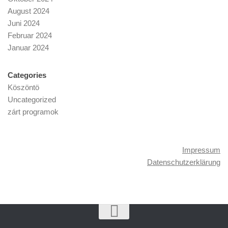
c
g
August 2024
h
a
Juni 2024
t
t
Februar 2024
e
i
Januar 2024
n
o
,
n
N
Categories
a
Köszöntö
v
Uncategorized
i
zárt programok
g
a
t
Impressum
i
Datenschutzerklärung
o
n