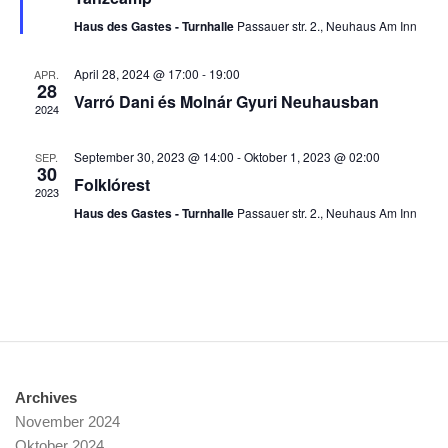
t
t
Haus des Gastes - Turnhalle
Passauer str. 2., Neuhaus Am Inn
u
u
n
n
April 28, 2024 @ 17:00
-
19:00
APR.
28
g
g
Varró Dani és Molnár Gyuri Neuhausban
2024
e
A
n
n
September 30, 2023 @ 14:00
-
Oktober 1, 2023 @ 02:00
SEP.
S
s
30
Folklórest
u
i
2023
c
c
Haus des Gastes - Turnhalle
Passauer str. 2., Neuhaus Am Inn
h
h
e
t
u
e
n
n
d
-
A
N
n
a
Archives
s
v
November 2024
i
i
Oktober 2024