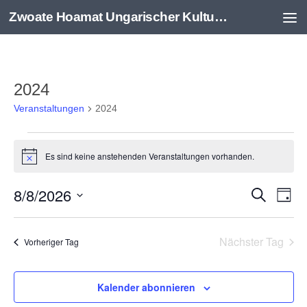
Zwoate Hoamat Ungarischer Kulturverein e.V.
Zum Inhalt springen
2024
Veranstaltungen
2024
Veranstaltungen
Es sind keine anstehenden Veranstaltungen vorhanden.
for
Hinweis
August
8,
8/8/2026
V
V
Suche
Tag
2026
e
e
Datum
r
r
wählen.
Nächster Tag
Vorheriger Tag
a
a
n
n
s
s
Kalender abonnieren
t
t