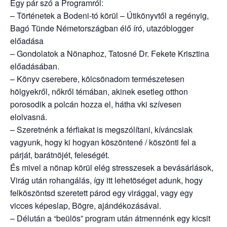
Egy pár szó a Programról:
– Történetek a Bodeni-tó körül – Útikönyvtől a regényig,
Bagó Tünde Németországban élő író, utazóblogger
előadása
– Gondolatok a Nönaphoz, Tatosné Dr. Fekete Krisztina
előadásában.
– Könyv cserebere, kölcsönadom természetesen
hölgyekről, nőkről témában, akinek esetleg otthon
porosodik a polcán hozza el, hátha vki szívesen
elolvasná.
– Szeretnénk a férfiakat is megszólítani, kíváncsiak
vagyunk, hogy ki hogyan köszöntené / köszönti fel a
párját, barátnöjét, feleségét.
És mivel a nönap körül elég stresszesek a bevásárlások,
Virág után rohangálás, így itt lehetöséget adunk, hogy
felköszöntsd szeretett párod egy virággal, vagy egy
vicces képeslap, Bögre, ajándékozásával.
– Délután a “beülös” program után átmennénk egy kicsit