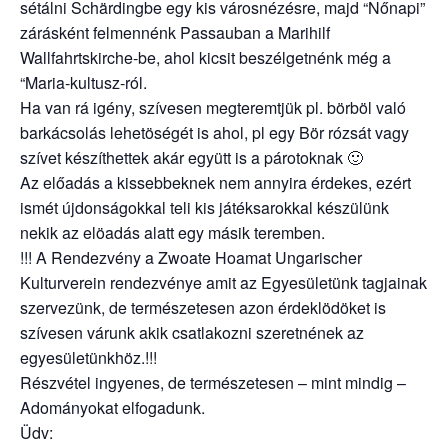
sétálni Schärdingbe egy kis városnézésre, majd “Nőnapi”
zárásként felmennénk Passauban a Marihilf
Wallfahrtskirche-be, ahol kicsit beszélgetnénk még a
“Maria-kultusz-ról.
Ha van rá igény, szívesen megteremtjük pl. börböl való
barkácsolás lehetöségét is ahol, pl egy Bör rózsát vagy
szívet készíthettek akár együtt is a párotoknak 🙂
Az előadás a kissebbeknek nem annyira érdekes, ezért
ismét újdonságokkal teli kis játéksarokkal készülünk
nekik az elöadás alatt egy másik teremben.
!!! A Rendezvény a Zwoate Hoamat Ungarischer
Kulturverein rendezvénye amit az Egyesületünk tagjainak
szervezünk, de természetesen azon érdeklödöket is
szívesen várunk akik csatlakozni szeretnének az
egyesületünkhöz.!!!
Részvétel ingyenes, de természetesen – mint mindig –
Adományokat elfogadunk.
Üdv: