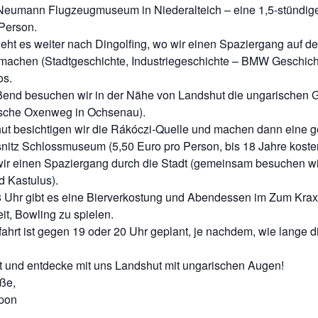
eumann Flugzeugmuseum in Niederalteich – eine 1,5-stündige 
Person.
ht es weiter nach Dingolfing, wo wir einen Spaziergang auf d
achen (Stadtgeschichte, Industriegeschichte – BMW Geschich
os.
ßend besuchen wir in der Nähe von Landshut die ungarischen G
rische Oxenweg in Ochsenau).
ut besichtigen wir die Rákóczi-Quelle und machen dann eine g
nitz Schlossmuseum (5,50 Euro pro Person, bis 18 Jahre koste
r einen Spaziergang durch die Stadt (gemeinsam besuchen wir 
d Kastulus).
Uhr gibt es eine Bierverkostung und Abendessen im Zum Krax’
it, Bowling zu spielen.
ahrt ist gegen 19 oder 20 Uhr geplant, je nachdem, wie lange d
 und entdecke mit uns Landshut mit ungarischen Augen!
ße,
pon