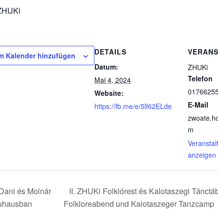
 ZHUKi
DETAILS
VERANS
m Kalender hinzufügen
Datum:
ZHUKi
Telefon
Mai 4, 2024
0176625
Website:
E-Mail
https://fb.me/e/5lf62ELde
zwoate.h
m
Veranstal
anzeigen
Dani és Molnár
II. ZHUKi Folklórest és Kalotaszegi Tánctáb
uhausban
Folkloreabend und Kalotaszeger Tanzcamp