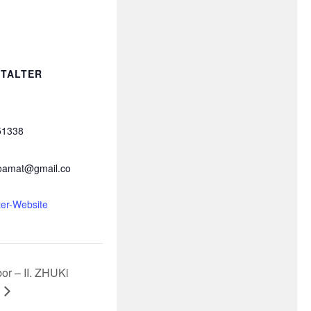
TALTER
51338
oamat@gmail.co
ter-Website
or – II. ZHUKi