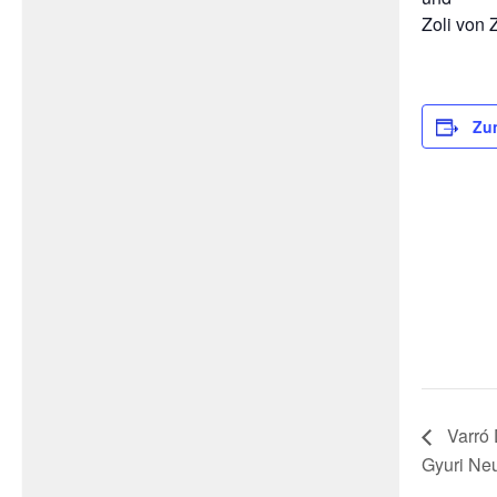
Zoli von
Zu
Varró 
Gyuri Ne