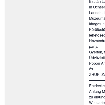
Ezután L
in Ochse
Landshutb
Múzeumába
látogatun
Körülbelü
lehetőség
Hazaindul
party.
Gyertek, 
Üdvözlett
Popon An
és
ZHUKi Zo
————
Entdecke
Anfang M
zu erkun
Wir start