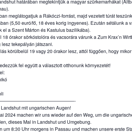
andshut határában megtekintjük a magyar szürkemarhákat (Alt
nau).
an meglátogatjuk a Rákóczi-forrást, majd vezetett túrát teszünk
n (5,50 euró/fő, 18 éves korig ingyenes). Ezután sétálunk a v
k el a Szent Márton és Kastulus bazilikába).
l 18 órakor sörkóstolóra és vacsorára várunk a Zum Krax’n Wirt
 lesz tekepályán játszani.
ás körülbelül 19 vagy 20 órakor lesz, attól függően, hogy mikor 
fedezzük fel együtt a választott otthonunk környezetét!
el:
ikó
li
————————————————-
 Landshut mit ungarischen Augen!
ai 2024 machen wir uns wieder auf den Weg, um die ungarisch
den, dieses Mal in Landshut und Umgebung.
en um 8:30 Uhr morgens in Passau und machen unsere erste Sta