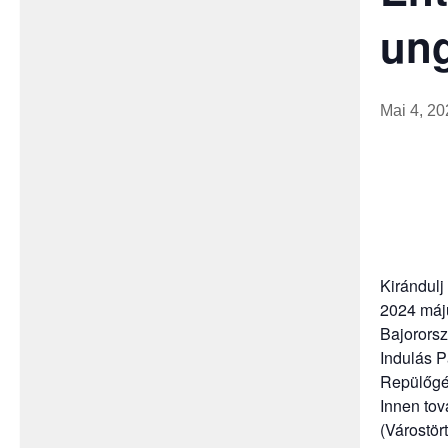
un
Mai 4, 20
Kirándul
2024 máju
Bajororsz
Indulás P
Repülőgép
Innen tov
(Várostör