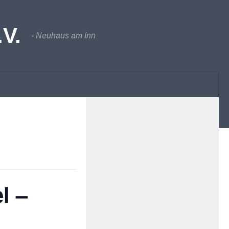
V.
- Neuhaus am Inn
l –