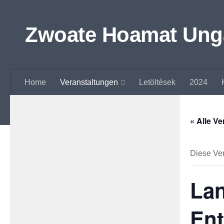
Zum Inhalt springen
Zwoate Hoamat Ungar
Home
Veranstaltungen
Letöltések
2024
« Alle V
Diese Ver
La
Ent