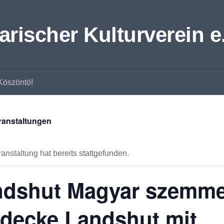
ischer Kulturverein e.
Köszöntö!
eranstaltungen
anstaltung hat bereits stattgefunden.
ndshut Magyar szemme
decke Landshut mit