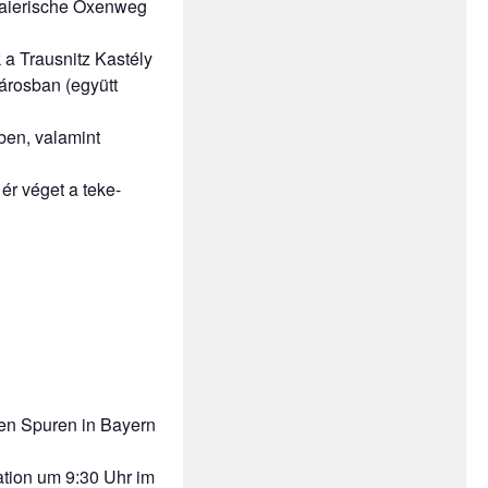
baierische Oxenweg
 a Trausnitz Kastély
árosban (együtt
ben, valamint
ér véget a teke-
en Spuren in Bayern
tion um 9:30 Uhr im