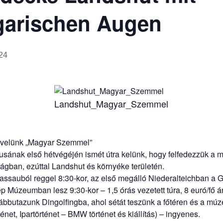
garischen Augen
24
Landshut_Magyar_Szemmel
j velünk „Magyar Szemmel”
sának első hétvégéjén ismét útra kelünk, hogy felfedezzük a 
ágban, ezúttal Landshut és környéke területén.
assauból reggel 8:30-kor, az első megálló Niederalteichban 
 Múzeumban lesz 9:30-kor – 1,5 órás vezetett túra, 8 euró/fő á
ábbutazunk Dingolfingba, ahol sétát teszünk a főtéren és a m
ténet, Ipartörténet – BMW történet és kiállítás) – ingyenes.