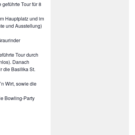
geführte Tour für 8
em Hauptplatz und im
te und Ausstellung)
raurinder
eführte Tour durch
nlos). Danach
die Basilika St.
n Wirt, sowie die
ie Bowling-Party