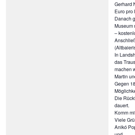
Gerhard N
Euro pro 
Danach ge
Museum m
– kostenl
Anschlie
(Altbaie
In Landsh
das Traus
machen wi
Martin un
Gegen 18 
Möglichke
Die Rückf
dauert.
Komm mit
Viele Grü
Anikó Po
und