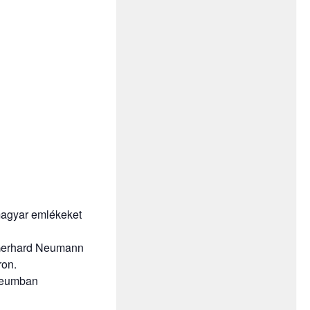
magyar emlékeket
a Gerhard Neumann
ron.
úzeumban