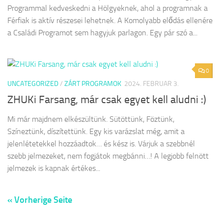
Programmal kedveskedni a Hölgyeknek, ahol a programnak a
Férfiak is aktív részesei lehetnek. A Komolyabb elődás ellenére
a Családi Programot sem hagyjuk parlagon. Egy pár szó a...
0
UNCATEGORIZED
/
ZÁRT PROGRAMOK
2024. FEBRUAR 3.
ZHUKi Farsang, már csak egyet kell aludni :)
Mi már majdnem elkészültünk. Sütöttünk, Föztünk,
Színeztünk, díszítettünk. Egy kis varázslat még, amit a
jelenlétetekkel hozzáadtok… és kész is. Várjuk a szebbnél
szebb jelmezeket, nem fogjátok megbánni…! A legjobb felnött
jelmezek is kapnak értékes...
« Vorherige Seite