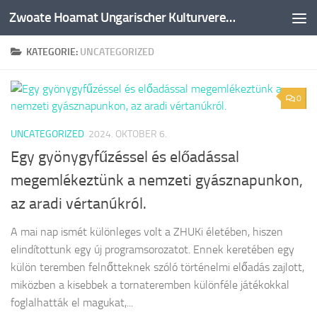
Zwoate Hoamat Ungarischer Kulturverein e.V.
Zum Inhalt springen
KATEGORIE:
UNCATEGORIZED
0
UNCATEGORIZED
2024. OKTOBER 6.
Egy gyönygyfűzéssel és előadással
megemlékeztünk a nemzeti gyásznapunkon,
az aradi vértanúkról.
A mai nap ismét különleges volt a ZHUKi életében, hiszen
elindítottunk egy új programsorozatot. Ennek keretében egy
külön teremben felnőtteknek szóló történelmi előadás zajlott,
miközben a kisebbek a tornateremben különféle játékokkal
foglalhatták el magukat,...