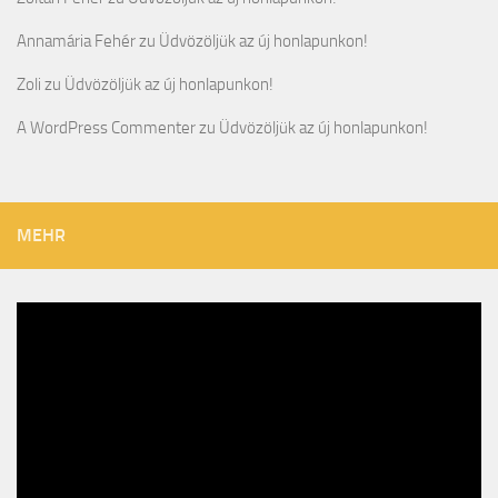
Annamária Fehér
zu
Üdvözöljük az új honlapunkon!
Zoli
zu
Üdvözöljük az új honlapunkon!
A WordPress Commenter
zu
Üdvözöljük az új honlapunkon!
MEHR